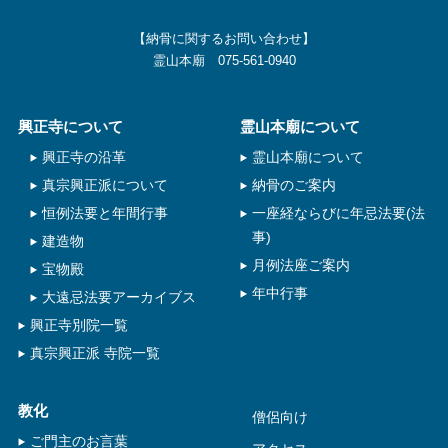
【納骨に関するお問い合わせ】
霊山本廟 075-561-0940
興正寺について
霊山本廟について
興正寺の沿革
霊山本廟について
真宗興正派について
納骨のご案内
恒例法要と年間行事
一座経ならびに年忌法要(法
事)
建造物
月例法座ご案内
宝物殿
年中行事
大遠忌法要アーカイブス
興正寺別院一覧
真宗興正派 寺院一覧
教化
僧侶向け
ご門主のお言葉