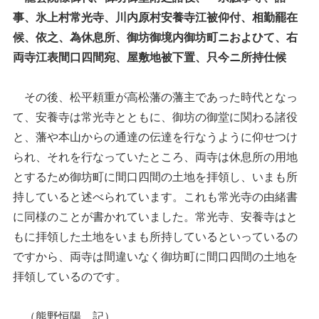
事、氷上村常光寺、川内原村安養寺江被仰付、相勤罷在
候、依之、為休息所、御坊御境内御坊町ニおよひて、右
両寺江表間口四間宛、屋敷地被下置、只今ニ所持仕候
その後、松平頼重が高松藩の藩主であった時代となっ
て、安養寺は常光寺とともに、御坊の御堂に関わる諸役
と、藩や本山からの通達の伝達を行なうように仰せつけ
られ、それを行なっていたところ、両寺は休息所の用地
とするため御坊町に間口四間の土地を拝領し、いまも所
持していると述べられています。これも常光寺の由緒書
に同様のことが書かれていました。常光寺、安養寺はと
もに拝領した土地をいまも所持しているといっているの
ですから、両寺は間違いなく御坊町に間口四間の土地を
拝領しているのです。
（熊野恒陽 記）