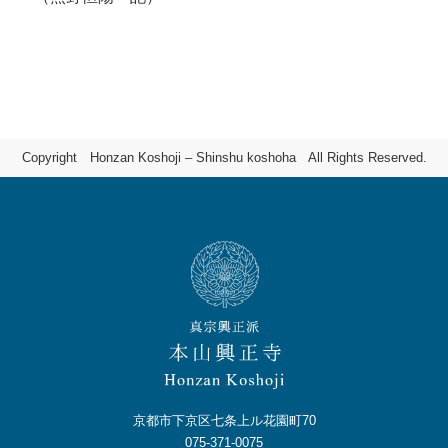
Copyright Honzan Koshoji – Shinshu koshoha All Rights Reserved.
京都市下京区七条上ル花園町70
075-371-0075