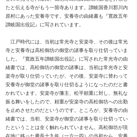
たと伝える寺がもう一箇寺あります。讃岐国香川郡川内
原村にあった安養寺です。安養寺の由緒書も『寛政五年
讃岐国出役記』に写されています。
江戸時代には、当初は常光寺と安楽寺、その後は常光
寺と安養寺は高松御坊の御堂の諸事を取り仕切っていま
した。『寛政五年讃岐国出役記』に写された常光寺の由
緒書では、高松御坊の御堂の諸事は、当初は常光寺と安
楽寺が取り仕切っていたが、その後、安楽寺に替わって
安養寺が御堂の諸事を取り仕切るようになったのだと書
かれています。安楽寺が藩主、松平頼重に対し、無礼な
振る舞いをしたので、頼重が安楽寺の高松御坊への出勤
を止めさせたのだというのです。ところが、安養寺の由
緒書では、当初、安楽寺が御堂の諸事を取り仕切ってい
たということは全く触れられていません。高松御坊が現
在地に移った慶長十九年（一六一四）の当初から、安養