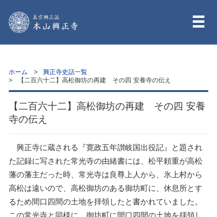
ホーム
興正寺史話一覧
【二百六十二】高松御坊の再建 その四 安養寺の伝え
【二百六十二】高松御坊の再建 その四 安養
寺の伝え
興正寺に蔵される『寛政五年讃岐国出役記』と題され
た記録に写された常光寺の由緒書には、松平頼重が高松
藩の藩主だった時、常光寺は良尊上人から、氷上村から
高松は遠いので、高松御坊のある御坊町に、休息所とす
るため間口四間の土地を拝領したと書かれていました。
この常光寺と同様に、御坊町に間口四間の土地を拝領し