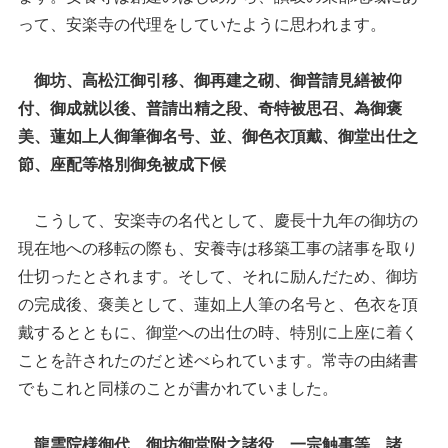
って、安楽寺の代理をしていたように思われます。
御坊、高松江御引移、御再建之砌、御普請見繕被仰
付、御成就以後、普請出精之段、奇特被思召、為御褒
美、蓮如上人御筆御名号、並、御色衣頂戴、御堂出仕之
節、座配等格別御免被成下候
こうして、安楽寺の名代として、慶長十九年の御坊の
現在地への移転の際も、安養寺は移築工事の諸事を取り
仕切ったとされます。そして、それに励んだため、御坊
の完成後、褒美として、蓮如上人筆の名号と、色衣を頂
戴するとともに、御堂への出仕の時、特別に上座に着く
ことを許されたのだと述べられています。常寺の由緒書
でもこれと同様のことが書かれていました。
龍雲院様御代、御坊御堂附之諸役、一宗触事等、諸