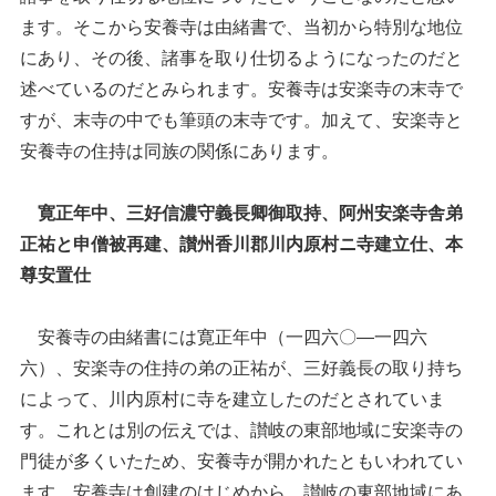
ます。そこから安養寺は由緒書で、当初から特別な地位
にあり、その後、諸事を取り仕切るようになったのだと
述べているのだとみられます。安養寺は安楽寺の末寺で
すが、末寺の中でも筆頭の末寺です。加えて、安楽寺と
安養寺の住持は同族の関係にあります。
寛正年中、三好信濃守義長卿御取持、阿州安楽寺舎弟
正祐と申僧被再建、讃州香川郡川内原村ニ寺建立仕、本
尊安置仕
安養寺の由緒書には寛正年中（一四六〇―一四六
六）、安楽寺の住持の弟の正祐が、三好義長の取り持ち
によって、川内原村に寺を建立したのだとされていま
す。これとは別の伝えでは、讃岐の東部地域に安楽寺の
門徒が多くいたため、安養寺が開かれたともいわれてい
ます。安養寺は創建のはじめから、讃岐の東部地域にあ