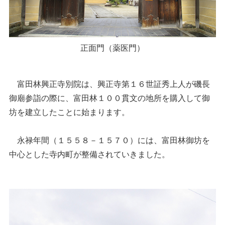
正面門（薬医門）
富田林興正寺別院は、興正寺第１６世証秀上人が磯長
御廟参詣の際に、富田林１００貫文の地所を購入して御
坊を建立したことに始まります。
永禄年間（１５５８－１５７０）には、富田林御坊を
中心とした寺内町が整備されていきました。