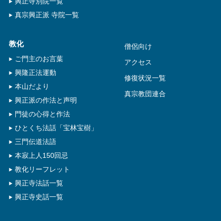
興正寺別院一覧
真宗興正派 寺院一覧
教化
僧侶向け
ご門主のお言葉
アクセス
興隆正法運動
修復状況一覧
本山だより
真宗教団連合
興正派の作法と声明
門徒の心得と作法
ひとくち法話「宝林宝樹」
三門伝道法語
本寂上人150回忌
教化リーフレット
興正寺法話一覧
興正寺史話一覧