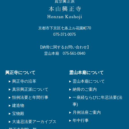
京都市下京区七条上ル花園町70
075-371-0075
【納骨に関するお問い合わせ】
霊山本廟 075-561-0940
興正寺について
霊山本廟について
興正寺の沿革
霊山本廟について
真宗興正派について
納骨のご案内
恒例法要と年間行事
一座経ならびに年忌法要(法
事)
建造物
月例法座ご案内
宝物殿
年中行事
大遠忌法要アーカイブス