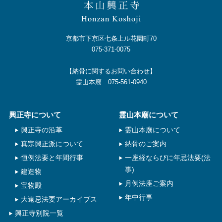
京都市下京区七条上ル花園町70
075-371-0075
【納骨に関するお問い合わせ】
霊山本廟 075-561-0940
興正寺について
霊山本廟について
興正寺の沿革
霊山本廟について
真宗興正派について
納骨のご案内
恒例法要と年間行事
一座経ならびに年忌法要(法
事)
建造物
月例法座ご案内
宝物殿
年中行事
大遠忌法要アーカイブス
興正寺別院一覧