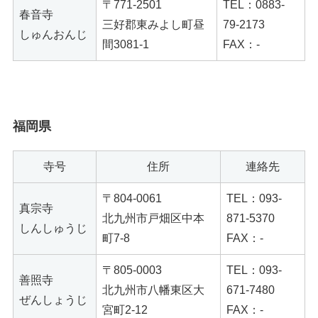
〒771-2501
TEL：0883-
春音寺
三好郡東みよし町昼
79-2173
しゅんおんじ
間3081-1
FAX：-
福岡県
寺号
住所
連絡先
〒804-0061
TEL：093-
真宗寺
北九州市戸畑区中本
871-5370
しんしゅうじ
町7-8
FAX：-
〒805-0003
TEL：093-
善照寺
北九州市八幡東区大
671-7480
ぜんしょうじ
宮町2-12
FAX：-