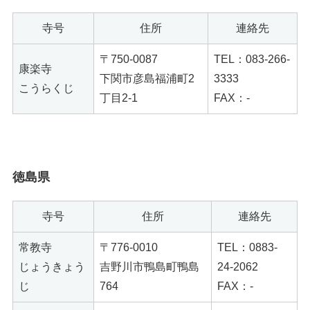
寺号
住所
連絡先
〒750-0087
TEL：083-266-
康楽寺
下関市彦島福浦町2
3333
こうらくじ
丁目2-1
FAX：-
徳島県
寺号
住所
連絡先
常教寺
〒776-0010
TEL：0883-
じょうきょう
吉野川市鴨島町鴨島
24-2062
じ
764
FAX：-