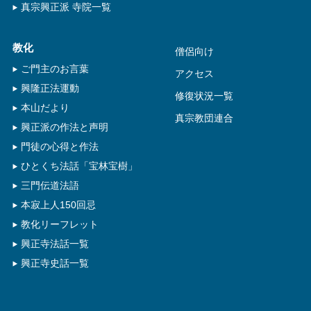
真宗興正派 寺院一覧
教化
僧侶向け
ご門主のお言葉
アクセス
興隆正法運動
修復状況一覧
本山だより
真宗教団連合
興正派の作法と声明
門徒の心得と作法
ひとくち法話「宝林宝樹」
三門伝道法語
本寂上人150回忌
教化リーフレット
興正寺法話一覧
興正寺史話一覧