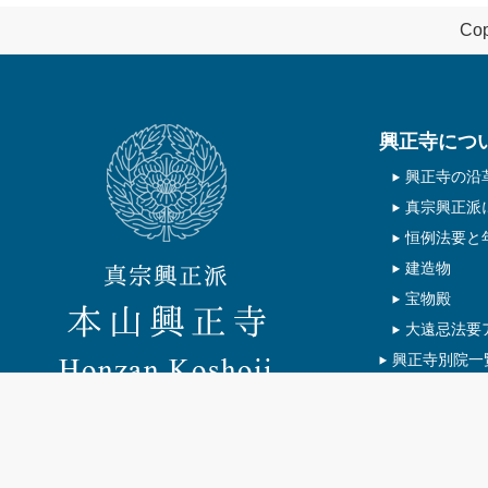
Cop
興正寺につ
興正寺の沿
真宗興正派
恒例法要と
建造物
宝物殿
大遠忌法要
興正寺別院一
真宗興正派 
京都市下京区七条上ル花園町70
075-371-0075