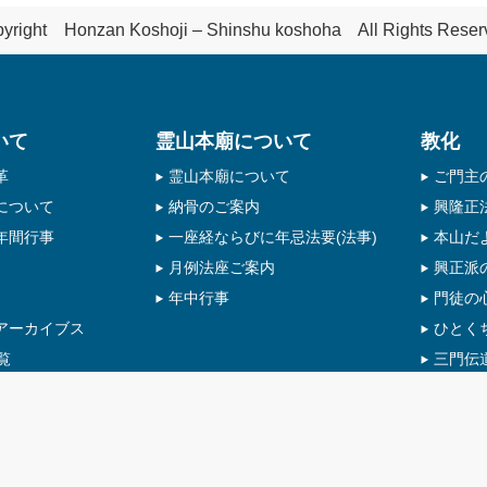
yright Honzan Koshoji – Shinshu koshoha All Rights Reser
いて
霊山本廟について
教化
革
霊山本廟について
ご門主
について
納骨のご案内
興隆正
年間行事
一座経ならびに年忌法要(法事)
本山だ
月例法座ご案内
興正派
年中行事
門徒の
アーカイブス
ひとく
覧
三門伝
寺院一覧
本寂上人
教化リ
興正寺
興正寺