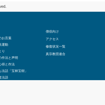
ved.
僧侶向け
のお言葉
アクセス
法運動
修復状況一覧
より
真宗教団連合
の作法と声明
心得と作法
ち法話「宝林宝樹」
道法語
150回忌
ーフレット
法話一覧
史話一覧