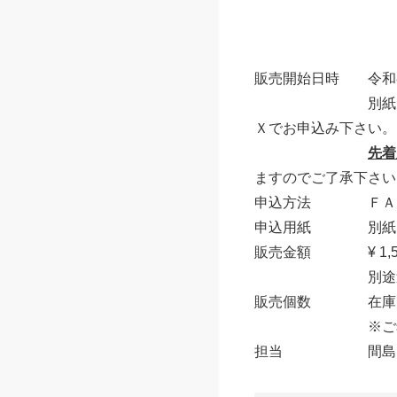
販売開始日時 令和8
別紙「同朋聖典カ
Ｘでお申込み下さい。
先着
ますのでご了承下さい
申込方法 ＦＡＸ （0
申込用紙 別紙「同
販売金額 ¥ 1,5
別途送料が
販売個数 在庫
※ご希望にそえ
担当 間島・