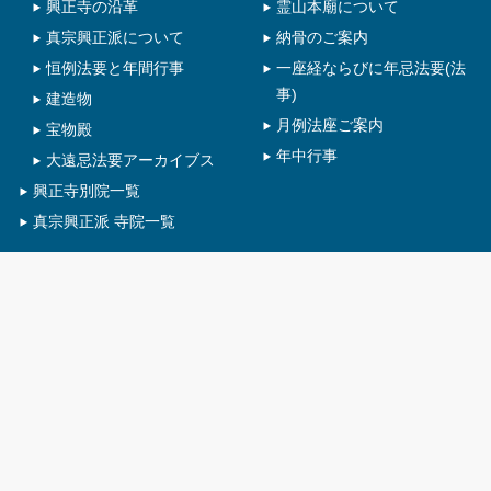
興正寺の沿革
霊山本廟について
真宗興正派について
納骨のご案内
恒例法要と年間行事
一座経ならびに年忌法要(法
事)
建造物
月例法座ご案内
宝物殿
年中行事
大遠忌法要アーカイブス
興正寺別院一覧
真宗興正派 寺院一覧
教化
僧侶向け
ご門主のお言葉
アクセス
興隆正法運動
修復状況一覧
本山だより
真宗教団連合
興正派の作法と声明
門徒の心得と作法
ひとくち法話「宝林宝樹」