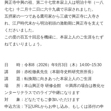
興正寺中興の祖、第二十七世本寂上人は明治十年（一八
七七）十二月十二日に六十九歳で示寂されました。
五摂家の一つである鷹司家から三歳で興正寺に入寺さ
れ、江戸時代末から明治初頭の激動期に興正寺を支えて
くださいました。
この度の百五十回忌を機縁に、本寂上人のご生涯をたず
ねてまいりましょう。
日 時：令和8（2026）年9月3日（木）14:00~15:30
講 師：赤松徹眞先生（本願寺史料研究所所長）
講 題：転換期に向きあった本寂上人のご生涯
場 所：本山興正寺 研修会館 ※満席の場合は教化セ
ンターリテラスでのライブ中継になります
対 象：どなたでもご参加いただけます
申込方法：下記URLからお申し込み、もしくは添付の申