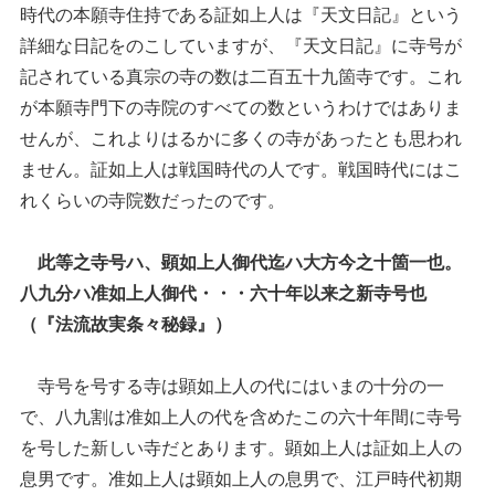
時代の本願寺住持である証如上人は『天文日記』という
詳細な日記をのこしていますが、『天文日記』に寺号が
記されている真宗の寺の数は二百五十九箇寺です。これ
が本願寺門下の寺院のすべての数というわけではありま
せんが、これよりはるかに多くの寺があったとも思われ
ません。証如上人は戦国時代の人です。戦国時代にはこ
れくらいの寺院数だったのです。
此等之寺号ハ、顕如上人御代迄ハ大方今之十箇一也。
八九分ハ准如上人御代・・・六十年以来之新寺号也
（『法流故実条々秘録』）
寺号を号する寺は顕如上人の代にはいまの十分の一
で、八九割は准如上人の代を含めたこの六十年間に寺号
を号した新しい寺だとあります。顕如上人は証如上人の
息男です。准如上人は顕如上人の息男で、江戸時代初期