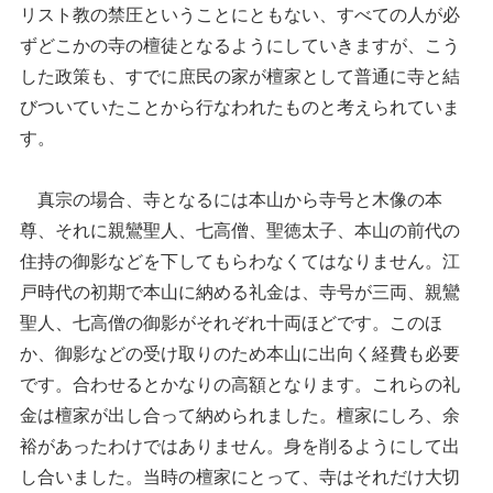
リスト教の禁圧ということにともない、すべての人が必
ずどこかの寺の檀徒となるようにしていきますが、こう
した政策も、すでに庶民の家が檀家として普通に寺と結
びついていたことから行なわれたものと考えられていま
す。
真宗の場合、寺となるには本山から寺号と木像の本
尊、それに親鸞聖人、七高僧、聖徳太子、本山の前代の
住持の御影などを下してもらわなくてはなりません。江
戸時代の初期で本山に納める礼金は、寺号が三両、親鸞
聖人、七高僧の御影がそれぞれ十両ほどです。このほ
か、御影などの受け取りのため本山に出向く経費も必要
です。合わせるとかなりの高額となります。これらの礼
金は檀家が出し合って納められました。檀家にしろ、余
裕があったわけではありません。身を削るようにして出
し合いました。当時の檀家にとって、寺はそれだけ大切