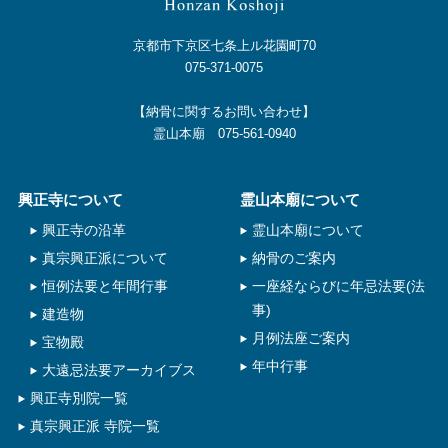
京都市下京区七条上ル花園町70
075-371-0075
【納骨に関するお問い合わせ】
霊山本廟 075-561-0940
興正寺について
霊山本廟について
興正寺の沿革
霊山本廟について
真宗興正派について
納骨のご案内
恒例法要と年間行事
一座経ならびに年忌法要(法
事)
建造物
月例法座ご案内
宝物殿
年中行事
大遠忌法要アーカイブス
興正寺別院一覧
真宗興正派 寺院一覧